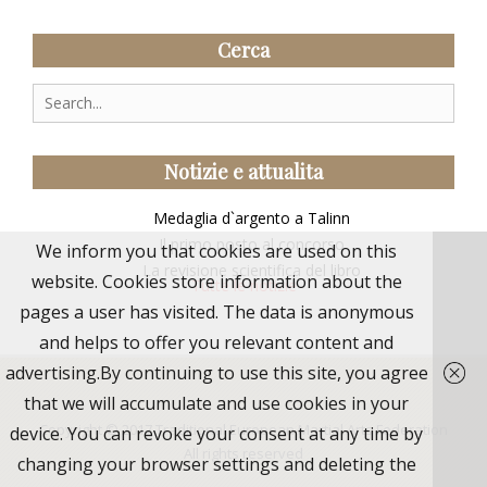
Cerca
Search
for:
Notizie e attualita
Medaglia d`argento a Talinn
Il primo posto al concorso
We inform you that cookies are used on this
La revisione scientifica del libro
website. Cookies store information about the
Tutte le notizie
pages a user has visited. The data is anonymous
and helps to offer you relevant content and
advertising.By continuing to use this site, you agree
that we will accumulate and use cookies in your
Copyright © 2017
Traditional European Martial Arts Federation
device. You can revoke your consent at any time by
All rights reserved
changing your browser settings and deleting the