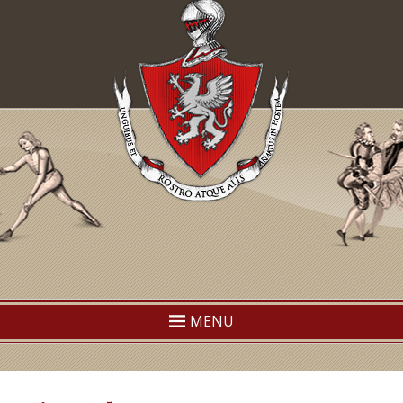
TEMAF
Traditional European Martial Arts Federation
MENU