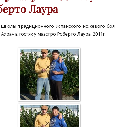
берто Лаура
 школы традиционного испанского ножевого боя
 Ахра» в гостях у маэстро Роберто Лаурa. 2011г.