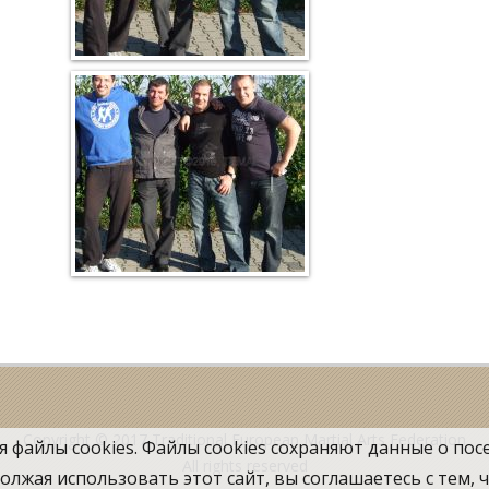
Copyright © 2017
Traditional European Martial Arts Federation
я файлы cookies. Файлы cookies сохраняют данные о п
All rights reserved
лжая использовать этот сайт, вы соглашаетесь с тем,