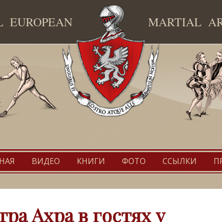
AL EUROPEAN
MARTIAL A
TEMAF
НАЯ
ВИДЕО
КНИГИ
ФОТО
ССЫЛКИ
П
ра Ахра в гостях у