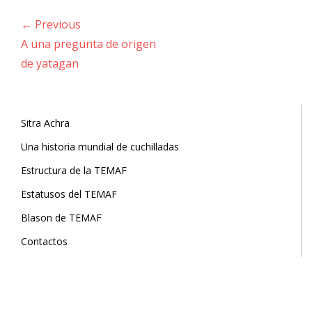
Navegación
← Previous
de
Previous
A una pregunta de origen
entradas
post:
de yatagan
Sitra Achra
Una historia mundial de cuchilladas
Estructura de la TEMAF
Estatusos del TEMAF
Blason de TEMAF
Contactos