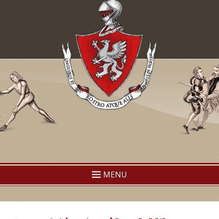
TEMAF
Traditional European Martial Arts Federation
MENU