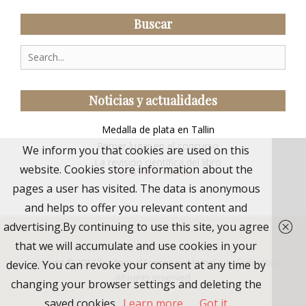
Buscar
Search
for:
Noticias y actualidades
Medalla de plata en Tallin
Primer lugar en el concurso
We inform you that cookies are used on this
La revisión científica del libro
website. Cookies store information about the
Todas las noticias
pages a user has visited. The data is anonymous
and helps to offer you relevant content and
advertising.By continuing to use this site, you agree
that we will accumulate and use cookies in your
Copyright © 2017
Traditional European Martial Arts Federation
device. You can revoke your consent at any time by
All rights reserved
changing your browser settings and deleting the
saved cookies.
Learn more
Got it