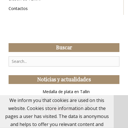
Contactos
Buscar
Search
for:
Noticias y actualidades
Medalla de plata en Tallin
Primer lugar en el concurso
We inform you that cookies are used on this
La revisión científica del libro
website. Cookies store information about the
Todas las noticias
pages a user has visited. The data is anonymous
and helps to offer you relevant content and