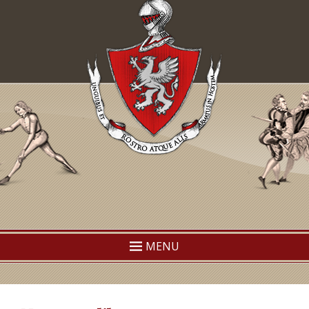
TEMAF
Traditional European Martial Arts Federation
MENU